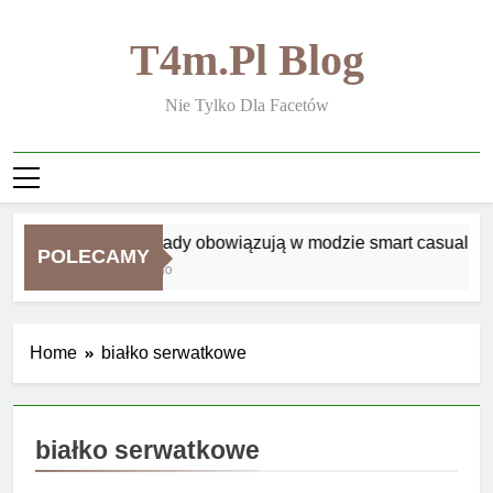
Skip
to
T4m.pl Blog
content
Nie Tylko Dla Facetów
Jakie zasady obowiązują w modzie smart casual
POLECAMY
1 Tydzień Ago
Home
białko serwatkowe
białko serwatkowe