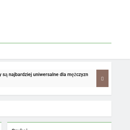
najbardziej uniwersalne dla mężczyzn
Jakie z
2 Tygodn