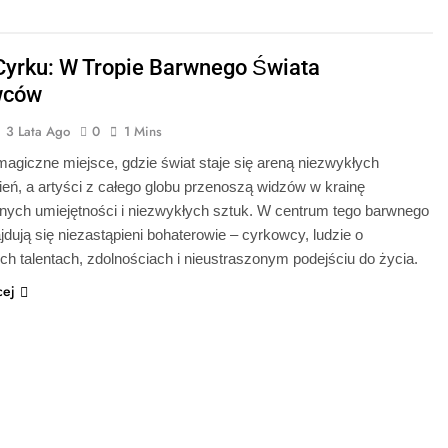
Cyrku: W Tropie Barwnego Świata
wców
3 Lata Ago
0
1 Mins
magiczne miejsce, gdzie świat staje się areną niezwykłych
eń, a artyści z całego globu przenoszą widzów w krainę
znych umiejętności i niezwykłych sztuk. W centrum tego barwnego
jdują się niezastąpieni bohaterowie – cyrkowcy, ludzie o
h talentach, zdolnościach i nieustraszonym podejściu do życia.
cej