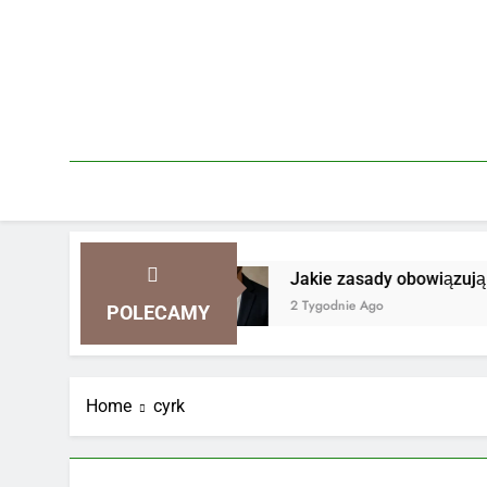
Skip
to
content
ie smart casual
Jakie zasady obowiązują przy
2 Tygodnie Ago
POLECAMY
Home
cyrk