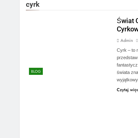
cyrk
Świat 
Cyrko
Admin
Cyrk – to 
przedstawi
fantastyc
BLOG
świata zna
wyjątkowyc
Czytaj wię