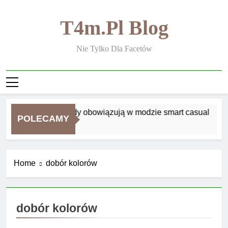
Skip
to
T4m.pl Blog
content
Nie Tylko Dla Facetów
Jakie zasady obowiązują w modzie smart casual
POLECAMY
1 Tydzień Ago
Home
dobór kolorów
dobór kolorów