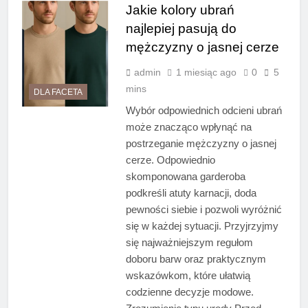
Jakie kolory ubrań
najlepiej pasują do
mężczyzny o jasnej cerze
admin
1 miesiąc ago
0
5
mins
DLA FACETA
Wybór odpowiednich odcieni ubrań
może znacząco wpłynąć na
postrzeganie mężczyzny o jasnej
cerze. Odpowiednio
skomponowana garderoba
podkreśli atuty karnacji, doda
pewności siebie i pozwoli wyróżnić
się w każdej sytuacji. Przyjrzyjmy
się najważniejszym regułom
doboru barw oraz praktycznym
wskazówkom, które ułatwią
codzienne decyzje modowe.