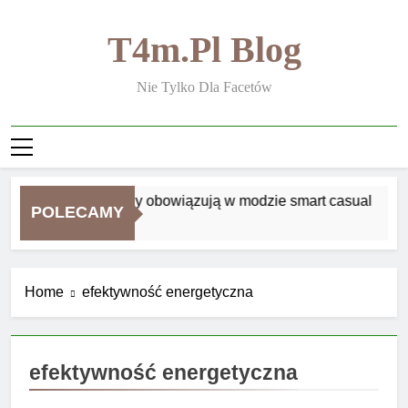
Skip
to
T4m.pl Blog
content
Nie Tylko Dla Facetów
Jakie zasady obowiązują w modzie smart casual
POLECAMY
2 Tygodnie Ago
Home
efektywność energetyczna
efektywność energetyczna