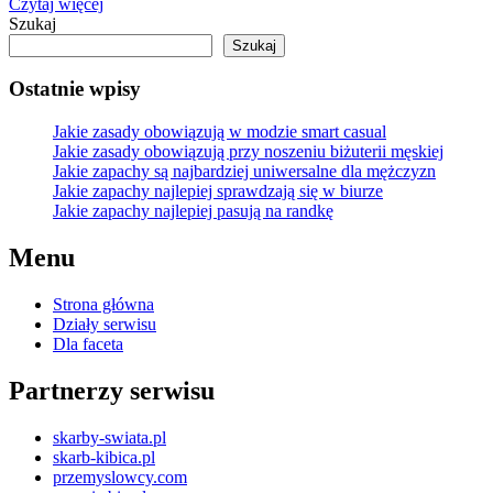
Czytaj więcej
Szukaj
Szukaj
Ostatnie wpisy
Jakie zasady obowiązują w modzie smart casual
Jakie zasady obowiązują przy noszeniu biżuterii męskiej
Jakie zapachy są najbardziej uniwersalne dla mężczyzn
Jakie zapachy najlepiej sprawdzają się w biurze
Jakie zapachy najlepiej pasują na randkę
Menu
Strona główna
Działy serwisu
Dla faceta
Partnerzy serwisu
skarby-swiata.pl
skarb-kibica.pl
przemyslowcy.com