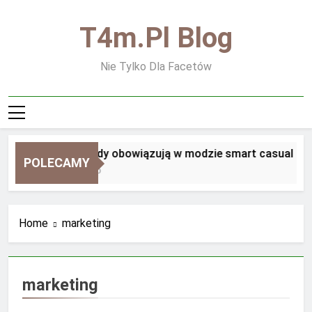
Skip
to
T4m.pl Blog
content
Nie Tylko Dla Facetów
Jakie zasady obowiązują w modzie smart casual
POLECAMY
2 Tygodnie Ago
Home
marketing
marketing