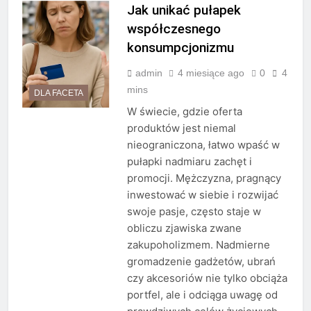
Jak unikać pułapek
współczesnego
konsumpcjonizmu
admin
4 miesiące ago
0
4
mins
DLA FACETA
W świecie, gdzie oferta
produktów jest niemal
nieograniczona, łatwo wpaść w
pułapki nadmiaru zachęt i
promocji. Mężczyzna, pragnący
inwestować w siebie i rozwijać
swoje pasje, często staje w
obliczu zjawiska zwane
zakupoholizmem. Nadmierne
gromadzenie gadżetów, ubrań
czy akcesoriów nie tylko obciąża
portfel, ale i odciąga uwagę od