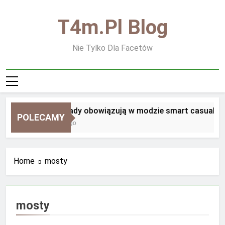
Skip
to
T4m.pl Blog
content
Nie Tylko Dla Facetów
Jakie zasady obowiązują w modzie smart casual
POLECAMY
2 Tygodnie Ago
Home
mosty
mosty