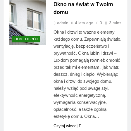
Okno na świat w Twoim
domu
admin
4 lata ago
0
3 mins
Okna i drzwi to ważne elementy
każdego domu. Zapewniają światło,
DOM I OGRÓD
wentylację, bezpieczeństwo i
prywatność. Okna lublin i drzwi –
Luxdom pomagają również chronić
przed takimi elementami, jak wiatr,
deszcz, śnieg i ciepło. Wybierając
okna i drzwi do swojego domu,
należy wziąć pod uwagę styl,
efektywność energetyczną,
wymagania konserwacyjne,
opłacalność, a także ogólną
estetykę domu. Okna…
Czytaj więcej