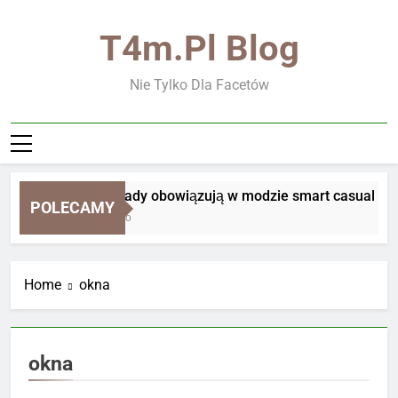
Skip
to
T4m.pl Blog
content
Nie Tylko Dla Facetów
Jakie zasady obowiązują w modzie smart casual
POLECAMY
1 Tydzień Ago
Home
okna
okna