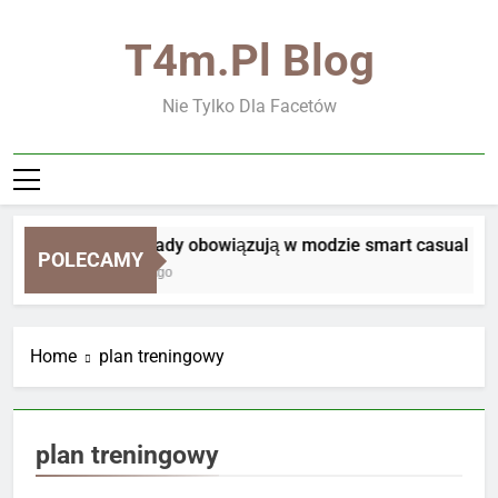
Skip
to
T4m.pl Blog
content
Nie Tylko Dla Facetów
Jakie zasady obowiązują w modzie smart casual
POLECAMY
2 Tygodnie Ago
Home
plan treningowy
plan treningowy