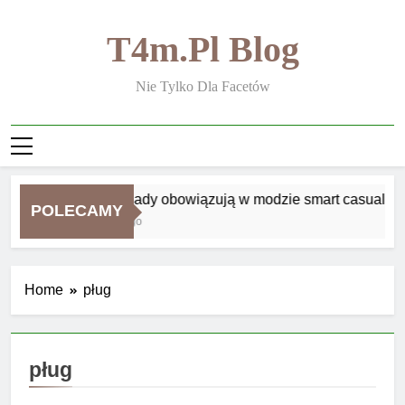
Skip
to
T4m.pl Blog
content
Nie Tylko Dla Facetów
Jakie zasady obowiązują w modzie smart casual
POLECAMY
1 Tydzień Ago
Home
pług
pług