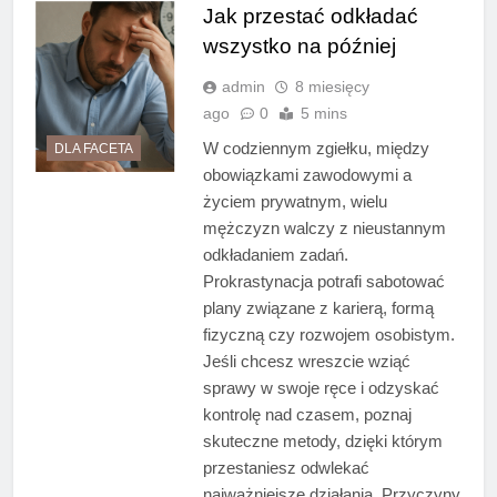
Jak przestać odkładać
wszystko na później
admin
8 miesięcy
ago
0
5 mins
W codziennym zgiełku, między
DLA FACETA
obowiązkami zawodowymi a
życiem prywatnym, wielu
mężczyzn walczy z nieustannym
odkładaniem zadań.
Prokrastynacja potrafi sabotować
plany związane z karierą, formą
fizyczną czy rozwojem osobistym.
Jeśli chcesz wreszcie wziąć
sprawy w swoje ręce i odzyskać
kontrolę nad czasem, poznaj
skuteczne metody, dzięki którym
przestaniesz odwlekać
najważniejsze działania. Przyczyny