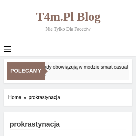
Skip
to
T4m.pl Blog
content
Nie Tylko Dla Facetów
Jakie zasady obowiązują w modzie smart casual
POLECAMY
1 Tydzień Ago
Home
prokrastynacja
prokrastynacja