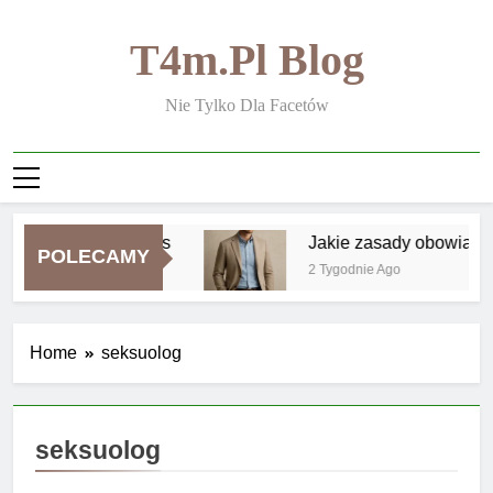
Skip
to
T4m.pl Blog
content
Nie Tylko Dla Facetów
Hacked by Chinafans
Jakie zasady obowiązuj
POLECAMY
13 Godzin Ago
2 Tygodnie Ago
Home
seksuolog
seksuolog