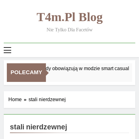
Skip
to
T4m.pl Blog
content
Nie Tylko Dla Facetów
Jakie zasady obowiązują w modzie smart casual
POLECAMY
1 Tydzień Ago
Home
stali nierdzewnej
stali nierdzewnej