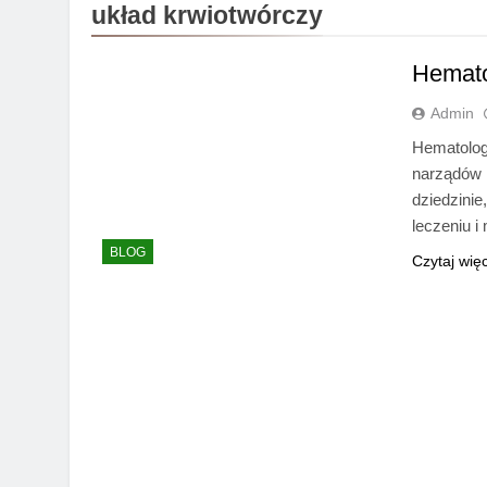
układ krwiotwórczy
Hemato
Admin
Hematologi
narządów k
dziedzinie
leczeniu 
BLOG
Czytaj wię