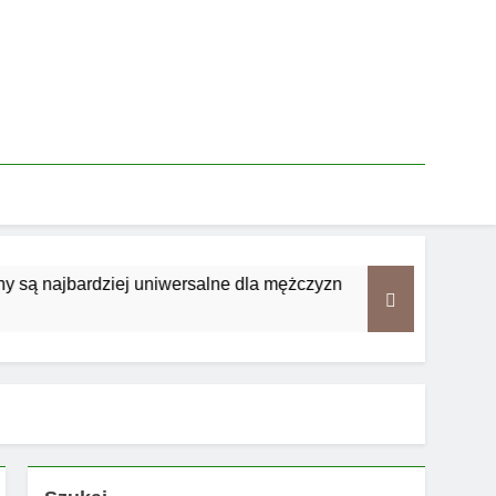
 najbardziej uniwersalne dla mężczyzn
Jakie 
3 Tygod