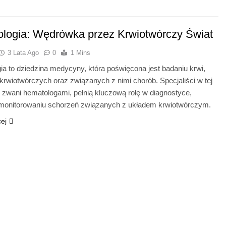
logia: Wędrówka przez Krwiotwórczy Świat
3 Lata Ago
0
1 Mins
a to dziedzina medycyny, która poświęcona jest badaniu krwi,
rwiotwórczych oraz związanych z nimi chorób. Specjaliści w tej
, zwani hematologami, pełnią kluczową rolę w diagnostyce,
i monitorowaniu schorzeń związanych z układem krwiotwórczym.
cej