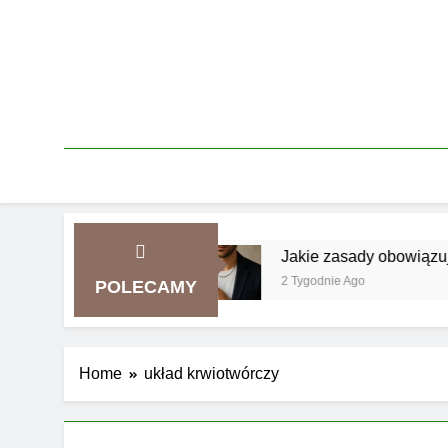
Skip
to
content
dzie smart casual
Jakie zasady obowiązują prz
2 Tygodnie Ago
POLECAMY
Home
układ krwiotwórczy