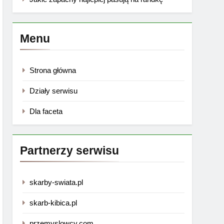
Menu
Strona główna
Działy serwisu
Dla faceta
Partnerzy serwisu
skarby-swiata.pl
skarb-kibica.pl
przemyslowcy.com