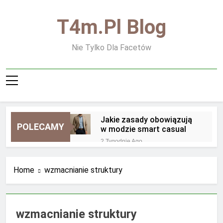
Skip
to
T4m.pl Blog
content
Nie Tylko Dla Facetów
Jakie zasady obowiązują
POLECAMY
w modzie smart casual
2 Tygodnie Ago
Jakie zasady obowiązują
przy noszeniu biżuterii
Home
wzmacnianie struktury
męskiej
2 Tygodnie Ago
Jakie zapachy są
najbardziej uniwersalne dla
mężczyzn
2 Tygodnie Ago
wzmacnianie struktury
Jakie zapachy najlepiej