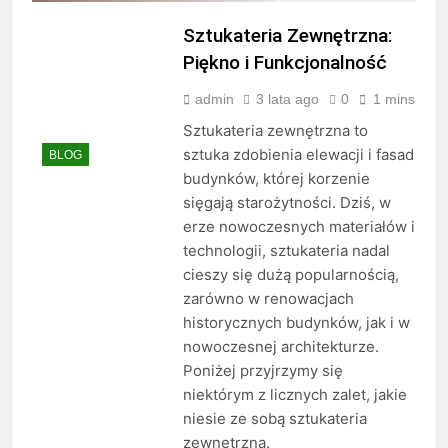
sprawdzają się w biurze
Sztukateria Zewnętrzna:
3 Tygodnie Ago
Jakie zapachy najlepiej
Piękno i Funkcjonalność
pasują na randkę
admin
3 lata ago
0
1 mins
3 Tygodnie Ago
Jakie treningi są
Sztukateria zewnętrzna to
najlepsze dla mężczyzn
sztuka zdobienia elewacji i fasad
BLOG
po 40.
3 Tygodnie Ago
budynków, której korzenie
Jakie są zasady noszenia
sięgają starożytności. Dziś, w
garnituru
erze nowoczesnych materiałów i
trzyczęściowego
3 Tygodnie Ago
technologii, sztukateria nadal
Jakie są zasady elegancji
w modzie ulicznej
cieszy się dużą popularnością,
zarówno w renowacjach
4 Tygodnie Ago
Jakie są najmodniejsze
historycznych budynków, jak i w
męskie fryzury w tym
nowoczesnej architekturze.
sezonie
4 Tygodnie Ago
Poniżej przyjrzymy się
Jakie są najlepsze
niektórym z licznych zalet, jakie
sposoby na
niesie ze sobą sztukateria
motywację rano
4 Tygodnie Ago
zewnętrzna.