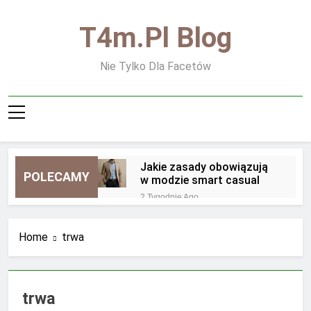
Skip
to
T4m.pl Blog
content
Nie Tylko Dla Facetów
Jakie zasady obowiązują
POLECAMY
w modzie smart casual
2 Tygodnie Ago
Jakie zasady obowiązują
przy noszeniu biżuterii
Home
trwa
męskiej
2 Tygodnie Ago
Jakie zapachy są
najbardziej uniwersalne dla
mężczyzn
2 Tygodnie Ago
trwa
Jakie zapachy najlepiej