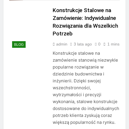
sprawdzają się w biurze
Konstrukcje Stalowe na
3 Tygodnie Ago
Jakie zapachy najlepiej
Zamówienie: Indywidualne
pasują na randkę
Rozwiązania dla Wszelkich
3 Tygodnie Ago
Potrzeb
Jakie treningi są
najlepsze dla mężczyzn
admin
3 lata ago
0
1 mins
BLOG
po 40.
3 Tygodnie Ago
Konstrukcje stalowe na
Jakie są zasady noszenia
garnituru
zamówienie stanowią niezwykle
trzyczęściowego
popularne rozwiązanie w
3 Tygodnie Ago
Jakie są zasady elegancji
dziedzinie budownictwa i
w modzie ulicznej
inżynierii. Dzięki swojej
4 Tygodnie Ago
wszechstronności,
Jakie są najmodniejsze
wytrzymałości i precyzji
męskie fryzury w tym
wykonania, stalowe konstrukcje
sezonie
4 Tygodnie Ago
dostosowane do indywidualnych
Jakie są najlepsze
potrzeb klienta zyskują coraz
sposoby na motywację
większą popularność na rynku.
rano
4 Tygodnie Ago