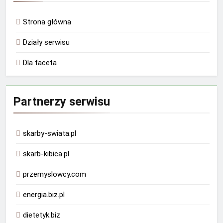
Strona główna
Działy serwisu
Dla faceta
Partnerzy serwisu
skarby-swiata.pl
skarb-kibica.pl
przemyslowcy.com
energia.biz.pl
dietetyk.biz