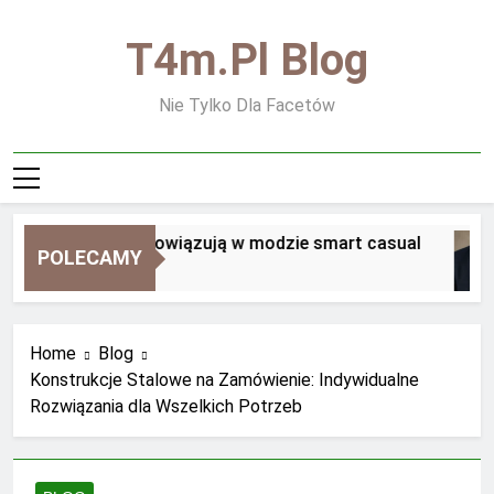
Skip
to
T4m.pl Blog
content
Nie Tylko Dla Facetów
Jakie zasady obowiązują w modzie smart casual
POLECAMY
1 Tydzień Ago
Home
Blog
Konstrukcje Stalowe na Zamówienie: Indywidualne
Rozwiązania dla Wszelkich Potrzeb