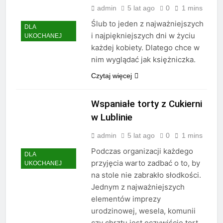
admin
5 lat ago
0
1 mins
Ślub to jeden z najważniejszych
DLA
i najpiękniejszych dni w życiu
UKOCHANEJ
każdej kobiety. Dlatego chce w
nim wyglądać jak księżniczka.
Czytaj więcej
Wspaniałe torty z Cukierni
w Lublinie
admin
5 lat ago
0
1 mins
Podczas organizacji każdego
DLA
przyjęcia warto zadbać o to, by
UKOCHANEJ
na stole nie zabrakło słodkości.
Jednym z najważniejszych
elementów imprezy
urodzinowej, wesela, komunii
czy chrztu jest oczywiście tort.