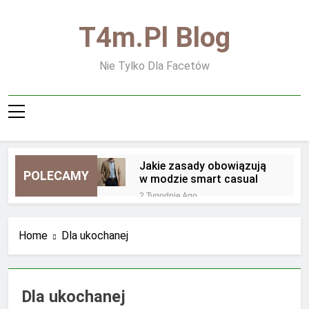
Skip
to
T4m.pl Blog
content
Nie Tylko Dla Facetów
Jakie zasady obowiązują
POLECAMY
w modzie smart casual
2 Tygodnie Ago
Jakie zasady obowiązują
przy noszeniu biżuterii
Home
Dla ukochanej
męskiej
2 Tygodnie Ago
Jakie zapachy są
najbardziej uniwersalne dla
mężczyzn
2 Tygodnie Ago
Dla ukochanej
Jakie zapachy najlepiej