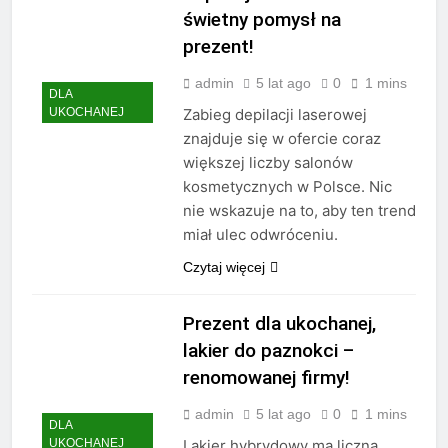
świetny pomysł na
prezent!
admin
5 lat ago
0
1 mins
DLA
UKOCHANEJ
Zabieg depilacji laserowej
znajduje się w ofercie coraz
większej liczby salonów
kosmetycznych w Polsce. Nic
nie wskazuje na to, aby ten trend
miał ulec odwróceniu.
Czytaj więcej
Prezent dla ukochanej,
lakier do paznokci –
renomowanej firmy!
admin
5 lat ago
0
1 mins
DLA
UKOCHANEJ
Lakier hybrydowy ma liczną