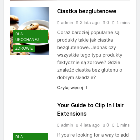
sprawdzają się w biurze
Ciastka bezglutenowe
3 Tygodnie Ago
Jakie zapachy najlepiej
admin
3 lata ago
0
1 mins
pasują na randkę
3 Tygodnie Ago
Coraz bardziej popularne są
DLA
Jakie treningi są
produkty takie jak ciastka
UKOCHANEJ
najlepsze dla mężczyzn
bezglutenowe. Jednak czy
ZDROWIE
po 40.
3 Tygodnie Ago
wszystkie tego typu produkty
Jakie są zasady noszenia
faktycznie są zdrowe? Gdzie
garnituru
znaleźć ciastka bez glutenu o
trzyczęściowego
3 Tygodnie Ago
dobrym składzie?
Jakie są zasady elegancji
w modzie ulicznej
Czytaj więcej
4 Tygodnie Ago
Jakie są najmodniejsze
Your Guide to Clip In Hair
męskie fryzury w tym
sezonie
Extensions
4 Tygodnie Ago
Jakie są najlepsze
admin
4 lata ago
0
1 mins
sposoby na motywację
rano
If you’re looking for a way to add
4 Tygodnie Ago
DLA