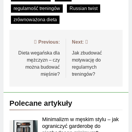
regularność treningów
Russian twist
zrównoważona dieta
Nawigacja
Previous:
Next:
wpisu
Dieta wegańska dla
Jak zbudować
mężczyzn – czy
motywację do
można budować
regularnych
mięśnie?
treningów?
Polecane artykuły
Minimalizm w męskim stylu – jak
ograniczyć garderobę do