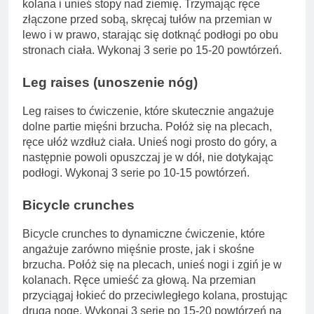
kolana i unieś stopy nad ziemię. Trzymając ręce
złączone przed sobą, skręcaj tułów na przemian w
lewo i w prawo, starając się dotknąć podłogi po obu
stronach ciała. Wykonaj 3 serie po 15-20 powtórzeń.
Leg raises (unoszenie nóg)
Leg raises to ćwiczenie, które skutecznie angażuje
dolne partie mięśni brzucha. Połóż się na plecach,
ręce ułóż wzdłuż ciała. Unieś nogi prosto do góry, a
następnie powoli opuszczaj je w dół, nie dotykając
podłogi. Wykonaj 3 serie po 10-15 powtórzeń.
Bicycle crunches
Bicycle crunches to dynamiczne ćwiczenie, które
angażuje zarówno mięśnie proste, jak i skośne
brzucha. Połóż się na plecach, unieś nogi i zgiń je w
kolanach. Ręce umieść za głową. Na przemian
przyciągaj łokieć do przeciwległego kolana, prostując
drugą nogę. Wykonaj 3 serie po 15-20 powtórzeń na