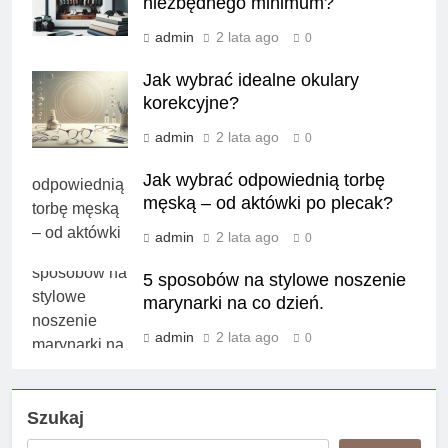
niezbędnego minimum?
admin
2 lata ago
0
Jak wybrać idealne okulary
korekcyjne?
admin
2 lata ago
0
Jak wybrać odpowiednią torbę
męską – od aktówki po plecak?
admin
2 lata ago
0
5 sposobów na stylowe noszenie
marynarki na co dzień.
admin
2 lata ago
0
Szukaj