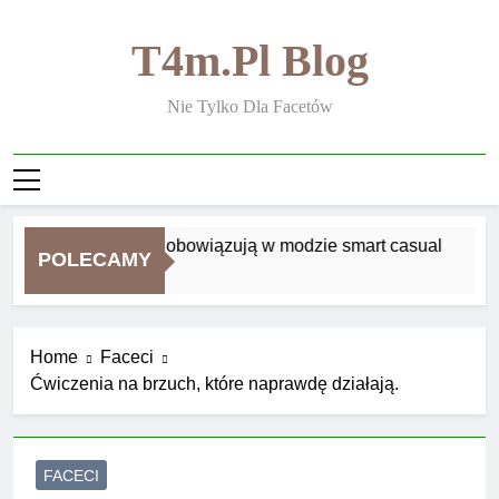
Skip
to
T4m.pl Blog
content
Nie Tylko Dla Facetów
Jakie zasady obowiązują w modzie smart casual
POLECAMY
1 Tydzień Ago
Home
Faceci
Ćwiczenia na brzuch, które naprawdę działają.
FACECI