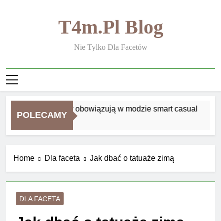
Skip
to
T4m.pl Blog
content
Nie Tylko Dla Facetów
Jakie zasady obowiązują w modzie smart casual
POLECAMY
1 Tydzień Ago
Home
Dla faceta
Jak dbać o tatuaże zimą
DLA FACETA