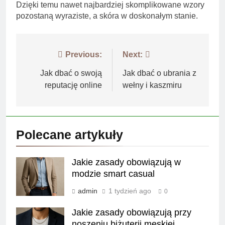
Dzięki temu nawet najbardziej skomplikowane wzory
pozostaną wyraziste, a skóra w doskonałym stanie.
Nawigacja
Previous:
Next:
wpisu
Jak dbać o swoją
Jak dbać o ubrania z
reputację online
wełny i kaszmiru
Polecane artykuły
Jakie zasady obowiązują w
modzie smart casual
admin
1 tydzień ago
0
Jakie zasady obowiązują przy
noszeniu biżuterii męskiej