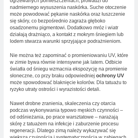
ogrzewanych pomieszczeniach, prowadzi do
nadmiernego wysuszenia naskórka. Suche otoczenie
może powodować pękanie naskórka oraz łuszczenie
się skóry, co bezpośrednio zagraża głęboko
osadzonemu pigmentowi. Dodatkowo mróz i wiatr
działają drażniąco, a kontakt z mokrym śniegiem lub
lodem stwarza warunki sprzyjające podrażnieniom.
Nie można też zapominać o promieniowaniu UV, które
w zimie bywa równie intensywne jak latem. Odbicie
światła od śniegu wzmacnia ekspozycję na promienie
słoneczne, co przy braku odpowiedniej
ochrony UV
może spowodować blaknięcie kolorów. Dla tatuażu to
ryzyko utraty ostrości i wyrazistości detali.
Nawet drobne zranienia, skaleczenia czy otarcia
podczas wykonywania typowo męskich czynności –
od odśnieżania, po prace warsztatowe – narażają
skórę z tatuażem na infekcje i zaburzenie procesu
regeneracji. Dlatego zimą należy wykazywać się
większą czujnością i systematycznością w zabiegach