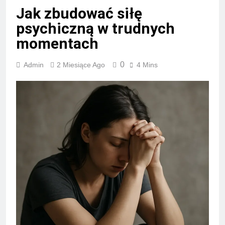
Jak zbudować siłę
psychiczną w trudnych
momentach
0
Admin
2 Miesiące Ago
4 Mins