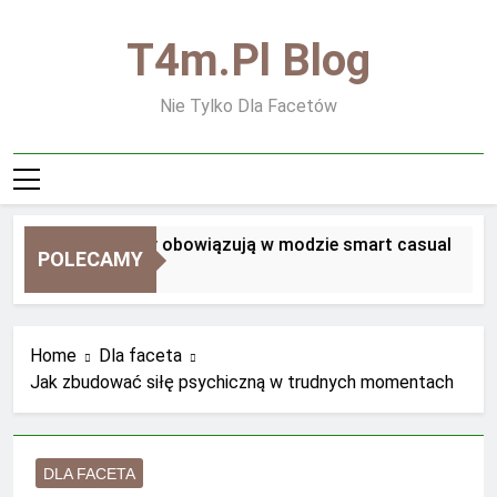
Skip
to
T4m.pl Blog
content
Nie Tylko Dla Facetów
Jakie zasady obowiązują w modzie smart casual
POLECAMY
2 Tygodnie Ago
Home
Dla faceta
Jak zbudować siłę psychiczną w trudnych momentach
DLA FACETA