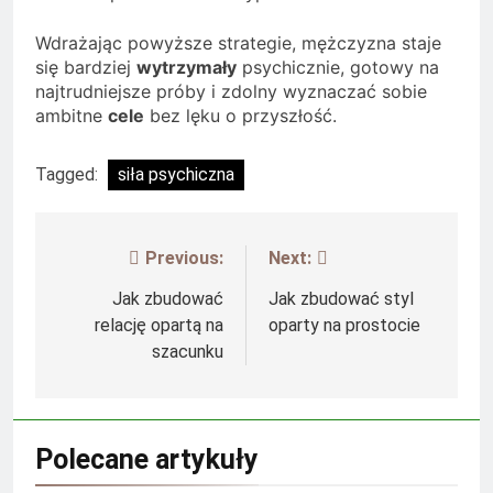
Wdrażając powyższe strategie, mężczyzna staje
się bardziej
wytrzymały
psychicznie, gotowy na
najtrudniejsze próby i zdolny wyznaczać sobie
ambitne
cele
bez lęku o przyszłość.
Tagged:
siła psychiczna
Previous:
Next:
Nawigacja
wpisu
Jak zbudować
Jak zbudować styl
relację opartą na
oparty na prostocie
szacunku
Polecane artykuły