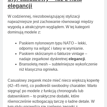
elegancji
W codziennej, niezobowiązującej stylizacji
najważniejsze jest zachowanie równowagi między
wygodą a atrakcyjnym wyglądem. W tej kategorii
dominują modele z:
Paskiem nylonowym typu NATO – lekki,
odporny na wilgoć i łatwy w wymianie.
Paskiem skórzanym o fakturze vintage –
nadaje zegarkowi dyskretnej
elegancji
.
Bransoletą mesh – subtelniejsze wykończenie
niż klasyczna ogniwka.
Casualowy zegarek może mieć nieco większą kopertę
(42–45 mm), co podkreśli swobodny charakter. Warto
sięgnąć po modele z funkcją chronografu lub
datownikiem – to praktyczne dodatki, które
równocześnie wzbogacają tarczę o ładne detale. W
tym stylu sprawdzą się zarówno zegarki z