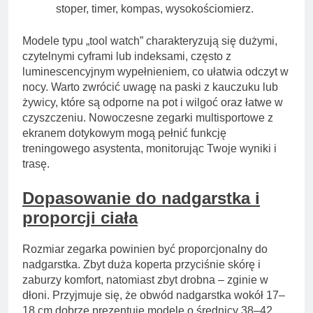
stoper, timer, kompas, wysokościomierz.
Modele typu „tool watch” charakteryzują się dużymi,
czytelnymi cyframi lub indeksami, często z
luminescencyjnym wypełnieniem, co ułatwia odczyt w
nocy. Warto zwrócić uwagę na paski z kauczuku lub
żywicy, które są odporne na pot i wilgoć oraz łatwe w
czyszczeniu. Nowoczesne zegarki multisportowe z
ekranem dotykowym mogą pełnić funkcję
treningowego asystenta, monitorując Twoje wyniki i
trasę.
Dopasowanie do nadgarstka i
proporcji ciała
Rozmiar zegarka powinien być proporcjonalny do
nadgarstka. Zbyt duża koperta przyciśnie skórę i
zaburzy komfort, natomiast zbyt drobna – zginie w
dłoni. Przyjmuje się, że obwód nadgarstka wokół 17–
18 cm dobrze prezentuje modele o średnicy 38–42