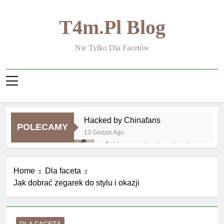
Skip
to
T4m.pl Blog
content
Nie Tylko Dla Facetów
Hacked by Chinafans
POLECAMY
13 Godzin Ago
Jakie zasady obowiązują
w modzie smart casual
2 Tygodnie Ago
Home
Dla faceta
Jakie zasady obowiązują
Jak dobrać zegarek do stylu i okazji
przy noszeniu biżuterii
męskiej
2 Tygodnie Ago
Jakie zapachy są
najbardziej uniwersalne