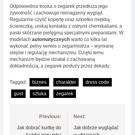
Odpowiednia troska o zegarek przedłuża jego
żywotność i zachowuje nienaganny wygląd.
Regularnie czyść kopertę oraz szkiełko miękką
ściereczką, unikaj kontaktu z ostrymi chemikaliami, a
paski skórzane pielęgnuj specjalnymi preparatami. W
modelach
automatycznych
warto co kilka lat
wykonać pełny serwis u zegarmistrza – wymianę
olejów i regulację mechanizmu. Dzięki temu
mechanizm będzie działał z zachowaną
dokładnością, a zegarek posłuży przez dekady.
Tagged:
biznes
charakter
dress code
gust
sztuka
zegarek
Nawigacja
Previous:
Next:
wpisu
Jak dobrać kurtkę do
Jak dobrze wyglądać
każdej pory roku
w ubraniach