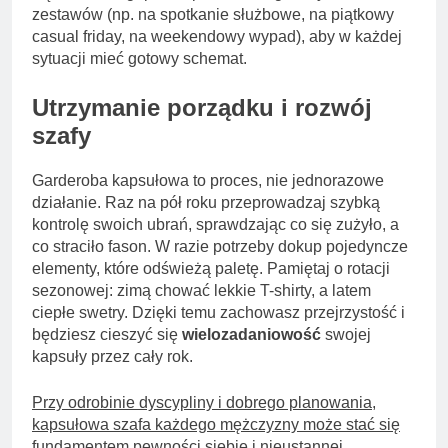
zestawów (np. na spotkanie służbowe, na piątkowy
casual friday, na weekendowy wypad), aby w każdej
sytuacji mieć gotowy schemat.
Utrzymanie porządku i rozwój
szafy
Garderoba kapsułowa to proces, nie jednorazowe
działanie. Raz na pół roku przeprowadzaj szybką
kontrolę swoich ubrań, sprawdzając co się zużyło, a
co straciło fason. W razie potrzeby dokup pojedyncze
elementy, które odświeżą paletę. Pamiętaj o rotacji
sezonowej: zimą chować lekkie T-shirty, a latem
ciepłe swetry. Dzięki temu zachowasz przejrzystość i
będziesz cieszyć się
wielozadaniowość
swojej
kapsuły przez cały rok.
Przy odrobinie dyscypliny i dobrego planowania,
kapsułowa szafa każdego mężczyzny może stać się
fundamentem pewności siebie i nieustannej