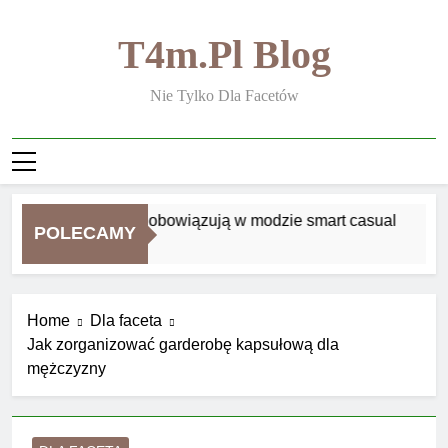
Skip
to
T4m.pl Blog
content
Nie Tylko Dla Facetów
Jakie zasady obowiązują w modzie smart casual
POLECAMY
1 Tydzień Ago
Home
Dla faceta
Jak zorganizować garderobę kapsułową dla
mężczyzny