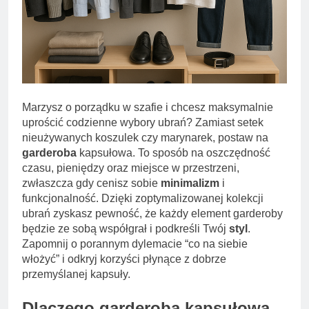
Marzysz o porządku w szafie i chcesz maksymalnie
uprościć codzienne wybory ubrań? Zamiast setek
nieużywanych koszulek czy marynarek, postaw na
garderoba
kapsułowa. To sposób na oszczędność
czasu, pieniędzy oraz miejsce w przestrzeni,
zwłaszcza gdy cenisz sobie
minimalizm
i
funkcjonalność. Dzięki zoptymalizowanej kolekcji
ubrań zyskasz pewność, że każdy element garderoby
będzie ze sobą współgrał i podkreśli Twój
styl
.
Zapomnij o porannym dylemacie “co na siebie
włożyć” i odkryj korzyści płynące z dobrze
przemyślanej kapsuły.
Dlaczego garderoba kapsułowa