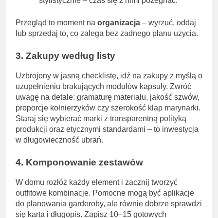
stylistycznie – czas się z nimi pożegnać.
Przegląd to moment na
organizacja
– wyrzuć, oddaj
lub sprzedaj to, co zalega bez żadnego planu użycia.
3. Zakupy według listy
Uzbrojony w jasną checklistę, idź na zakupy z myślą o
uzupełnieniu brakujących modułów kapsuły. Zwróć
uwagę na detale: gramaturę materiału, jakość szwów,
proporcje kołnierzyków czy szerokość klap marynarki.
Staraj się wybierać marki z transparentną polityką
produkcji oraz etycznymi standardami – to inwestycja
w długowieczność ubrań.
4. Komponowanie zestawów
W domu rozłóż każdy element i zacznij tworzyć
outfitowe kombinacje. Pomocne mogą być aplikacje
do planowania garderoby, ale równie dobrze sprawdzi
się karta i długopis. Zapisz 10–15 gotowych