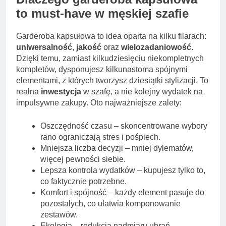
to must-have w męskiej szafie
Garderoba kapsułowa to idea oparta na kilku filarach:
uniwersalność
,
jakość
oraz
wielozadaniowość
.
Dzięki temu, zamiast kilkudziesięciu niekompletnych
kompletów, dysponujesz kilkunastoma spójnymi
elementami, z których tworzysz dziesiątki stylizacji. To
realna
inwestycja
w szafę, a nie kolejny wydatek na
impulsywne zakupy. Oto najważniejsze zalety:
Oszczędność czasu – skoncentrowane wybory
rano ograniczają stres i pośpiech.
Mniejsza liczba decyzji – mniej dylematów,
więcej pewności siebie.
Lepsza kontrola wydatków – kupujesz tylko to,
co faktycznie potrzebne.
Komfort i spójność – każdy element pasuje do
pozostałych, co ułatwia komponowanie
zestawów.
Ekologia – redukcja nadmiaru ubrań