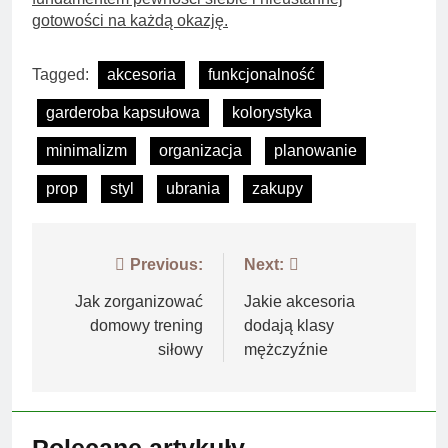
gotowości na każdą okazję.
Tagged:
akcesoria
funkcjonalność
garderoba kapsułowa
kolorystyka
minimalizm
organizacja
planowanie
prop
styl
ubrania
zakupy
Nawigacja
Previous:
Next:
wpisu
Jak zorganizować
Jakie akcesoria
domowy trening
dodają klasy
siłowy
mężczyźnie
Polecane artykuły