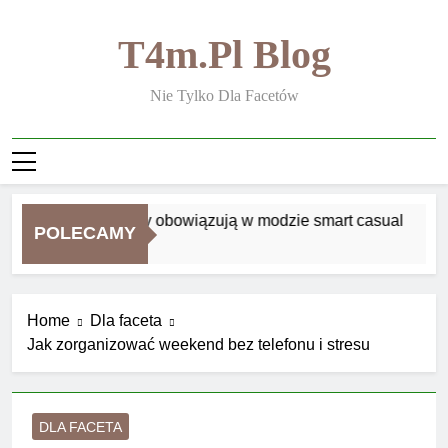
Skip
to
T4m.pl Blog
content
Nie Tylko Dla Facetów
Jakie zasady obowiązują w modzie smart casual
POLECAMY
2 Tygodnie Ago
Home
Dla faceta
Jak zorganizować weekend bez telefonu i stresu
DLA FACETA