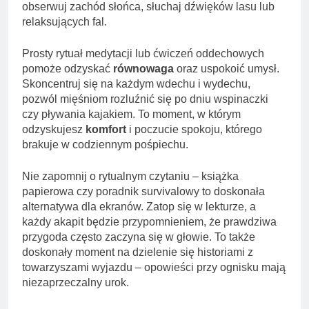
obserwuj zachód słońca, słuchaj dźwięków lasu lub
relaksujących fal.
Prosty rytuał medytacji lub ćwiczeń oddechowych
pomoże odzyskać
równowaga
oraz uspokoić umysł.
Skoncentruj się na każdym wdechu i wydechu,
pozwól mięśniom rozluźnić się po dniu wspinaczki
czy pływania kajakiem. To moment, w którym
odzyskujesz
komfort
i poczucie spokoju, którego
brakuje w codziennym pośpiechu.
Nie zapomnij o rytualnym czytaniu – książka
papierowa czy poradnik survivalowy to doskonała
alternatywa dla ekranów. Zatop się w lekturze, a
każdy akapit będzie przypomnieniem, że prawdziwa
przygoda często zaczyna się w głowie. To także
doskonały moment na dzielenie się historiami z
towarzyszami wyjazdu – opowieści przy ognisku mają
niezaprzeczalny urok.