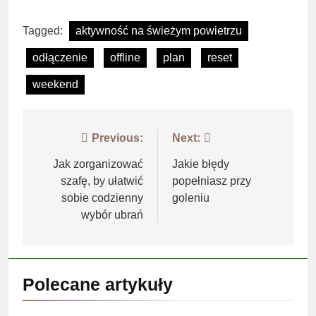
Tagged:
aktywność na świeżym powietrzu
odłączenie
offline
plan
reset
weekend
Nawigacja
Previous:
Next:
wpisu
Jak zorganizować
Jakie błędy
szafę, by ułatwić
popełniasz przy
sobie codzienny
goleniu
wybór ubrań
Polecane artykuły