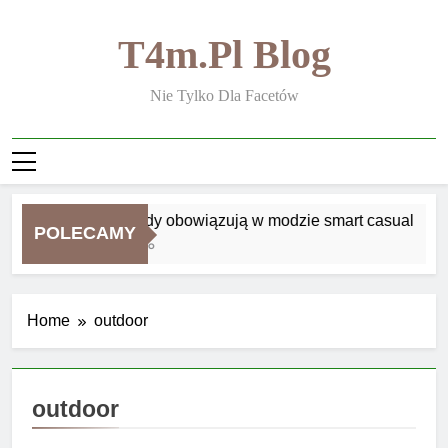
Skip
to
T4m.pl Blog
content
Nie Tylko Dla Facetów
Jakie zasady obowiązują w modzie smart casual
POLECAMY
2 Tygodnie Ago
Home
outdoor
outdoor