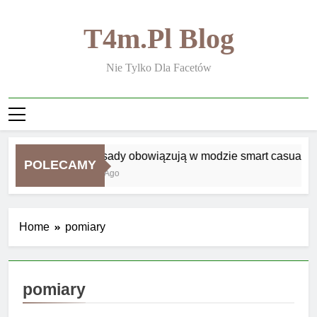
Skip
to
T4m.pl Blog
content
Nie Tylko Dla Facetów
Jakie zasady obowiązują w modzie smart casual
POLECAMY
2 Tygodnie Ago
Home
pomiary
pomiary