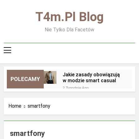
Skip
to
T4m.pl Blog
content
Nie Tylko Dla Facetów
Jakie zasady obowiązują
POLECAMY
w modzie smart casual
2 Tygodnie Ago
Jakie zasady obowiązują
przy noszeniu biżuterii
Home
smartfony
męskiej
2 Tygodnie Ago
Jakie zapachy są
najbardziej uniwersalne dla
mężczyzn
2 Tygodnie Ago
smartfony
Jakie zapachy najlepiej