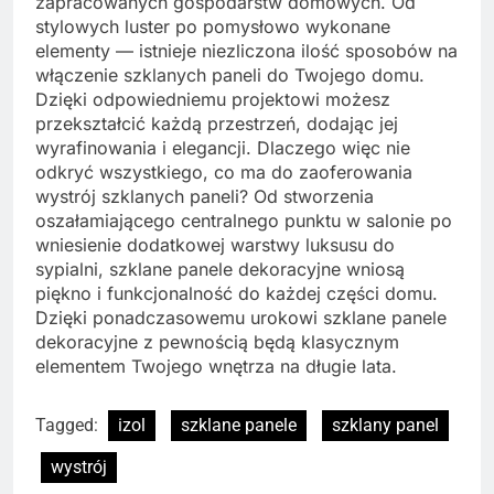
zapracowanych gospodarstw domowych. Od
stylowych luster po pomysłowo wykonane
elementy — istnieje niezliczona ilość sposobów na
włączenie szklanych paneli do Twojego domu.
Dzięki odpowiedniemu projektowi możesz
przekształcić każdą przestrzeń, dodając jej
wyrafinowania i elegancji. Dlaczego więc nie
odkryć wszystkiego, co ma do zaoferowania
wystrój szklanych paneli? Od stworzenia
oszałamiającego centralnego punktu w salonie po
wniesienie dodatkowej warstwy luksusu do
sypialni, szklane panele dekoracyjne wniosą
piękno i funkcjonalność do każdej części domu.
Dzięki ponadczasowemu urokowi szklane panele
dekoracyjne z pewnością będą klasycznym
elementem Twojego wnętrza na długie lata.
Tagged:
izol
szklane panele
szklany panel
wystrój