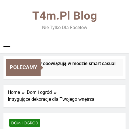
Skip
to
T4m.pl Blog
content
Nie Tylko Dla Facetów
Jakie zasady obowiązują w modzie smart casual
POLECAMY
2 Tygodnie Ago
Home
Dom i ogród
Intrygujące dekoracje dla Twojego wnętrza
DOM I OGRÓD