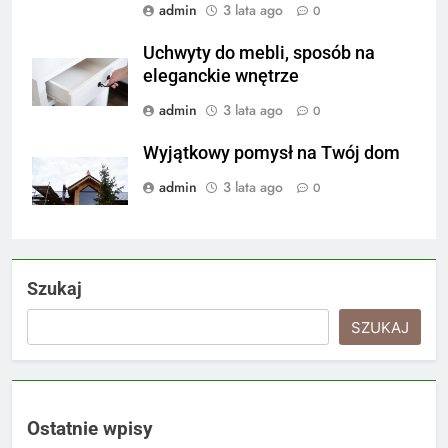
admin
3 lata ago
0
Uchwyty do mebli, sposób na
eleganckie wnętrze
admin
3 lata ago
0
Wyjątkowy pomysł na Twój dom
admin
3 lata ago
0
Szukaj
SZUKAJ
Ostatnie wpisy