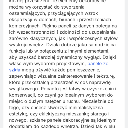
każdej przestrzeni. Te elementy dekoracyjne
można wykorzystać do stworzenia
oszałamiających, przyciągających wzrok
ekspozycji w domach, biurach i przestrzeniach
komercyjnych. Piękno paneli szklanych polega na
ich wszechstronności i zdolności do uzupełniania
zarówno klasycznych, jak i współczesnych stylów
wystroju wnętrz. Działa dobrze jako samodzielna
funkcja lub w połączeniu z innymi elementami,
aby uzyskać bardziej dynamiczny wygląd. Dzięki
właściwym wyborom projektowym,
panele ze
szkła
mogą ożywić każde pomieszczenie,
zapewniając wizualne zainteresowanie i teksturę,
które przekształcą przestrzeń w coś naprawdę
wyjątkowego. Ponadto jest łatwy w czyszczeniu i
konserwacji, co czyni go idealnym wyborem do
miejsc o dużym natężeniu ruchu. Niezależnie od
tego, czy chcesz stworzyć minimalistyczną
estetykę, czy eklektyczną mieszankę starego i
nowego, szklane panele dekoracyjne są idealnym
dodatkiem do każdego wnętrza. Dzięki tak wielu