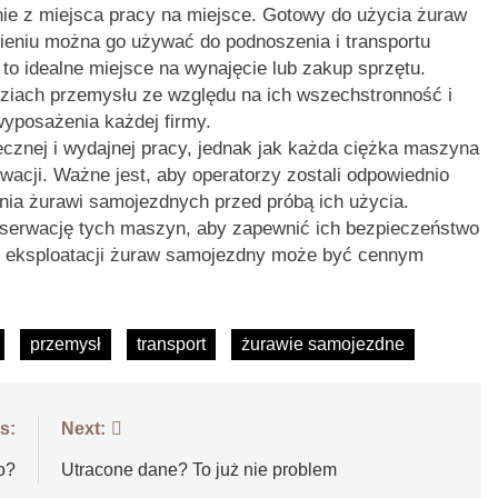
nie z miejsca pracy na miejsce. Gotowy do użycia żuraw
wieniu można go używać do podnoszenia i transportu
to idealne miejsce na wynajęcie lub zakup sprzętu.
ęziach przemysłu ze względu na ich wszechstronność i
wyposażenia każdej firmy.
cznej i wydajnej pracy, jednak jak każda ciężka maszyna
acji. Ważne jest, aby operatorzy zostali odpowiednio
nia żurawi samojezdnych przed próbą ich użycia.
serwację tych maszyn, aby zapewnić ich bezpieczeństwo
 i eksploatacji żuraw samojezdny może być cennym
przemysł
transport
żurawie samojezdne
s:
Next:
o?
Utracone dane? To już nie problem