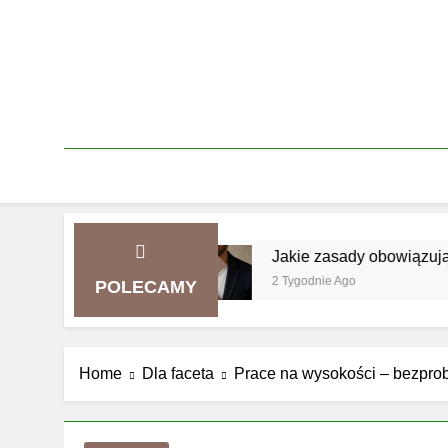
Skip
to
content
 smart casual
Jakie zasady obowiązują przy no
2 Tygodnie Ago
POLECAMY
Home
Dla faceta
Prace na wysokości – bezpro