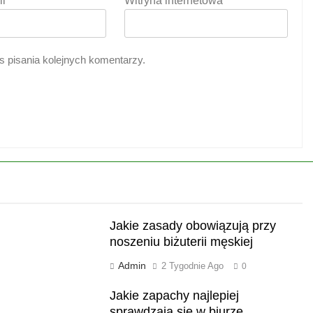
il
*
Witryna internetowa
s pisania kolejnych komentarzy.
Jakie zasady obowiązują przy
noszeniu biżuterii męskiej
Admin
2 Tygodnie Ago
0
Jakie zapachy najlepiej
sprawdzają się w biurze