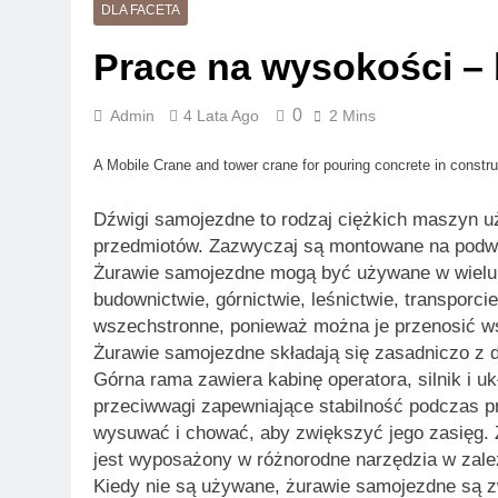
DLA FACETA
Prace na wysokości –
0
Admin
4 Lata Ago
2 Mins
A Mobile Crane and tower crane for pouring concrete in construc
Dźwigi samojezdne to rodzaj ciężkich maszyn 
przedmiotów. Zazwyczaj są montowane na podwo
Żurawie samojezdne mogą być używane w wielu 
budownictwie, górnictwie, leśnictwie, transporcie
wszechstronne, ponieważ można je przenosić ws
Żurawie samojezdne składają się zasadniczo z 
Górna rama zawiera kabinę operatora, silnik i u
przeciwwagi zapewniające stabilność podczas p
wysuwać i chować, aby zwiększyć jego zasięg. 
jest wyposażony w różnorodne narzędzia w zale
Kiedy nie są używane, żurawie samojezdne są z