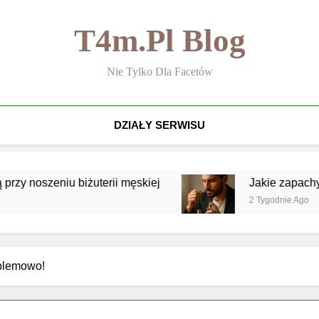
T4m.pl Blog
Nie Tylko Dla Facetów
DZIAŁY SERWISU
szeniu biżuterii męskiej
Jakie zapachy są naj
2 Tygodnie Ago
blemowo!