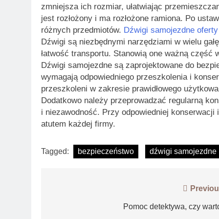
zmniejsza ich rozmiar, ułatwiając przemieszcza
jest rozłożony i ma rozłożone ramiona. Po usta
różnych przedmiotów.
Dźwigi samojezdne oferty
Dźwigi są niezbędnymi narzędziami w wielu gał
łatwość transportu. Stanowią one ważną część 
Dźwigi samojezdne są zaprojektowane do bezpie
wymagają odpowiedniego przeszkolenia i konserw
przeszkoleni w zakresie prawidłowego użytkowa
Dodatkowo należy przeprowadzać regularną kon
i niezawodność. Przy odpowiedniej konserwacji
atutem każdej firmy.
Tagged:
bezpieczeństwo
dźwigi samojezdne
Nawigacja
Previou
wpisu
Pomoc detektywa, czy wart