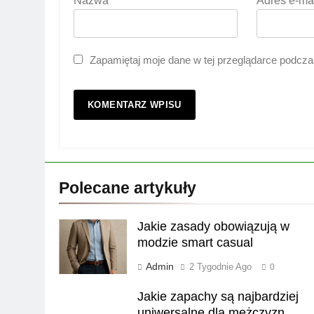
Nazwa
*
Adres e-ma
Zapamiętaj moje dane w tej przeglądarce podcza
Polecane artykuły
Jakie zasady obowiązują w
modzie smart casual
Admin
2 Tygodnie Ago
0
Jakie zapachy są najbardziej
uniwersalne dla mężczyzn