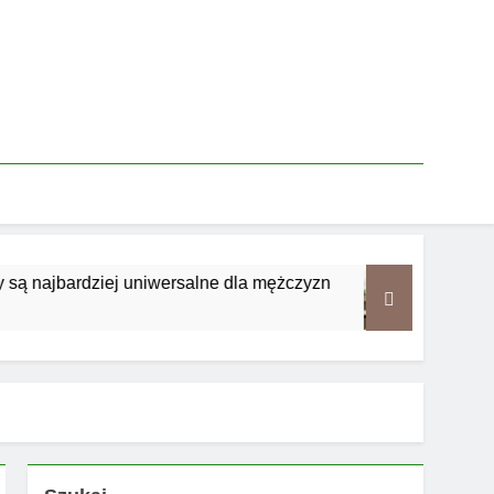
bardziej uniwersalne dla mężczyzn
Jakie zapa
2 Tygodnie A