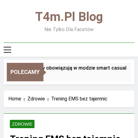
Skip
to
T4m.pl Blog
content
Nie Tylko Dla Facetów
Jakie zasady obowiązują w modzie smart casual
POLECAMY
2 Tygodnie Ago
Home
Zdrowie
Trening EMS bez tajemnic
ZDROWIE