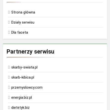
Strona główna
Działy serwisu
Dla faceta
Partnerzy serwisu
skarby-swiata.pl
skarb-kibica.pl
przemyslowcy.com
energia.biz.pl
dietetyk.biz