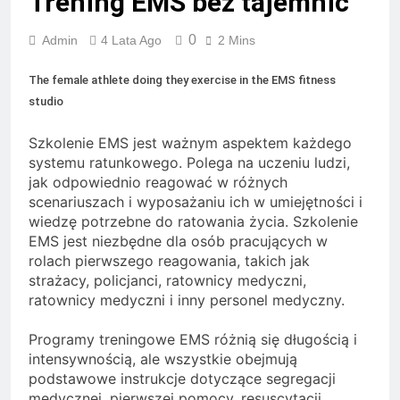
Trening EMS bez tajemnic
0
Admin
4 Lata Ago
2 Mins
The female athlete doing they exercise in the EMS fitness
studio
Szkolenie EMS jest ważnym aspektem każdego
systemu ratunkowego. Polega na uczeniu ludzi,
jak odpowiednio reagować w różnych
scenariuszach i wyposażaniu ich w umiejętności i
wiedzę potrzebne do ratowania życia. Szkolenie
EMS jest niezbędne dla osób pracujących w
rolach pierwszego reagowania, takich jak
strażacy, policjanci, ratownicy medyczni,
ratownicy medyczni i inny personel medyczny.
Programy treningowe EMS różnią się długością i
intensywnością, ale wszystkie obejmują
podstawowe instrukcje dotyczące segregacji
medycznej, pierwszej pomocy, resuscytacji