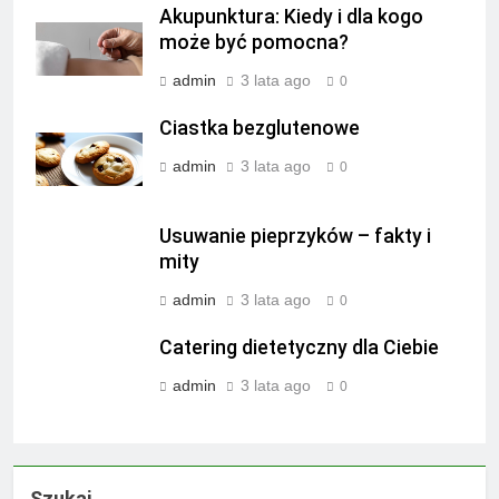
Akupunktura: Kiedy i dla kogo
może być pomocna?
admin
3 lata ago
0
Ciastka bezglutenowe
admin
3 lata ago
0
Usuwanie pieprzyków – fakty i
mity
admin
3 lata ago
0
Catering dietetyczny dla Ciebie
admin
3 lata ago
0
Szukaj