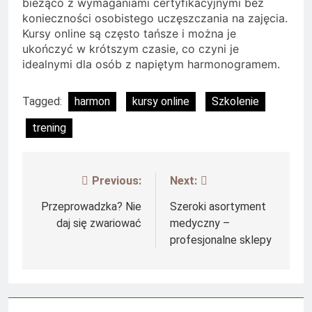
bieżąco z wymaganiami certyfikacyjnymi bez
konieczności osobistego uczęszczania na zajęcia.
Kursy online są często tańsze i można je
ukończyć w krótszym czasie, co czyni je
idealnymi dla osób z napiętym harmonogramem.
Tagged:
harmon
kursy online
Szkolenie
trening
Previous:
Next:
Nawigacja
wpisu
Przeprowadzka? Nie
Szeroki asortyment
daj się zwariować
medyczny –
profesjonalne sklepy