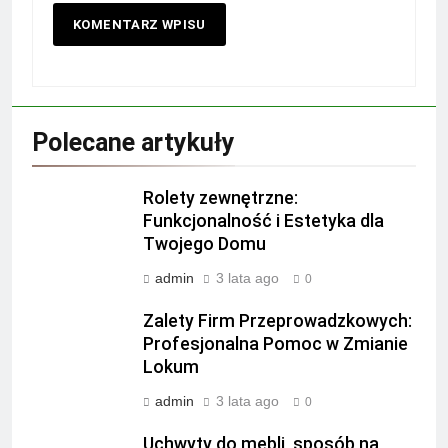
Polecane artykuły
Rolety zewnętrzne:
Funkcjonalność i Estetyka dla
Twojego Domu
admin
3 lata ago
0
Zalety Firm Przeprowadzkowych:
Profesjonalna Pomoc w Zmianie
Lokum
admin
3 lata ago
0
Uchwyty do mebli, sposób na