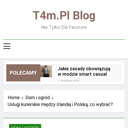
Skip
to
T4m.pl Blog
content
Nie Tylko Dla Facetów
Jakie zasady obowiązują
POLECAMY
w modzie smart casual
1 Tydzień Ago
Jakie zasady obowiązują
przy noszeniu biżuterii
Home
Dom i ogród
męskiej
2 Tygodnie Ago
Usługi kurierskie między Irlandią i Polską, co wybrać?
Jakie zapachy są
najbardziej uniwersalne dla
mężczyzn
2 Tygodnie Ago
Jakie zapachy najlepiej