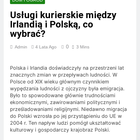
DOM I OGRÓD
sprawdzają się w biurze
2 Tygodnie Ago
Usługi kurierskie między
Jakie zapachy najlepiej
Irlandią i Polską, co
pasują na randkę
wybrać?
2 Tygodnie Ago
Jakie treningi są
najlepsze dla mężczyzn
0
Admin
4 Lata Ago
3 Mins
po 40.
3 Tygodnie Ago
Jakie są zasady noszenia
garnituru
Polska i Irlandia doświadczyły na przestrzeni lat
trzyczęściowego
3 Tygodnie Ago
znacznych zmian w przepływach ludności. W
Jakie są zasady elegancji
Polsce od XIX wieku głównym czynnikiem
w modzie ulicznej
wypędzania ludności z ojczyzny była emigracja.
3 Tygodnie Ago
Było to spowodowane głównie trudnościami
Jakie są najmodniejsze
ekonomicznymi, zawirowaniami politycznymi i
męskie fryzury w tym
prześladowaniami religijnymi. Niedawno migracja
sezonie
4 Tygodnie Ago
do Polski wzrosła po jej przystąpieniu do UE w
Jakie są najlepsze
2004 r. Ten napływ ludzi pomógł ukształtować
sposoby na motywację
kulturowy i gospodarczy krajobraz Polski.
rano
4 Tygodnie Ago